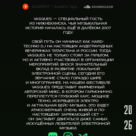
Vasques — специальный гость
из Нижнекамска, чья музыкальная
история началась ещё в далёком 2007
году.
Свой путь он начинал как hard-
techno DJ на настоящих андеграундных
вечеринках Татарстана и России. Тогда
Vasques не только стоял за пультом,
но и активно участвовал в организации
мероприятий, внося значительный
вклад в развитие локальной
электронной сцены. Сегодня его
звучание стало гораздо шире
и многограннее. На нашем фестивале
Vasques представит фирменный
авторский микс, в котором гармонично
переплетутся глубокий хаус, мощное
техно, искрящееся электро
20
и актуальная бейс-музыка. Это будет
атмосферный, очень живой и по-
настоящему заряжающий сет —
он заставит двигаться даже самых
26
искушённых любителей электронной
музыки.